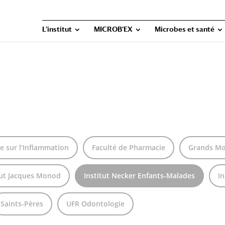
L’institut
MICROB’EX
Microbes et santé
e sur l'Inflammation
Faculté de Pharmacie
Grands Mo
tut Jacques Monod
Institut Necker Enfants-Malades
In
Saints-Pères
UFR Odontologie