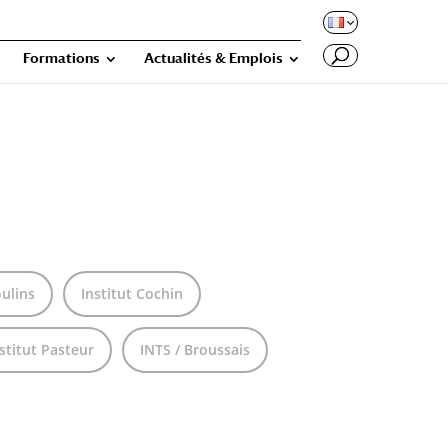
Formations
Actualités & Emplois
ulins
Institut Cochin
stitut Pasteur
INTS / Broussais