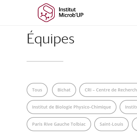
Aller
Aller
au
à
contenu
la
principal
navigation
Équipes
Tous
Bichat
CRI – Centre de Recherch
Institut de Biologie Physico-Chimique
Insti
Paris Rive Gauche Tolbiac
Saint-Louis