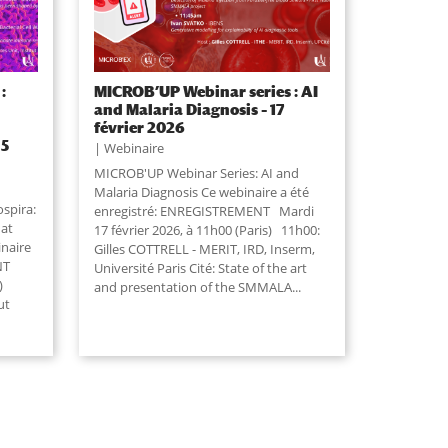
:
MICROB’UP Webinar series : AI
and Malaria Diagnosis – 17
février 2026
 5
Webinaire
MICROB'UP Webinar Series: AI and
Malaria Diagnosis Ce webinaire a été
spira:
enregistré: ENREGISTREMENT Mardi
hat
17 février 2026, à 11h00 (Paris) 11h00:
inaire
Gilles COTTRELL - MERIT, IRD, Inserm,
NT
Université Paris Cité: State of the art
)
and presentation of the SMMALA...
ut