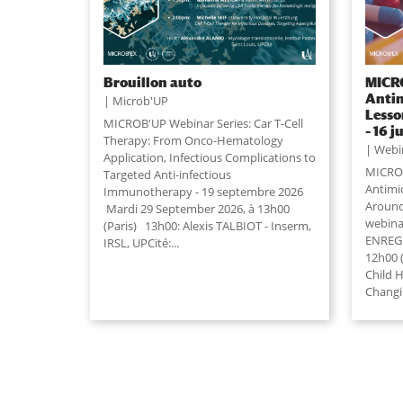
Brouillon auto
MICRO
Antim
Microb'UP
Lesso
MICROB'UP Webinar Series: Car T-Cell
– 16 
Therapy: From Onco-Hematology
Webi
Application, Infectious Complications to
MICROB
Targeted Anti-infectious
Antimi
Immunotherapy - 19 septembre 2026
Around
Mardi 29 September 2026, à 13h00
webinai
(Paris) 13h00: Alexis TALBIOT - Inserm,
ENREGI
IRSL, UPCité:...
12h00 (
Child 
Changi