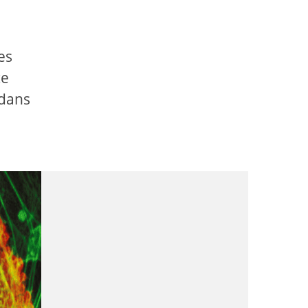
es
ce
 dans