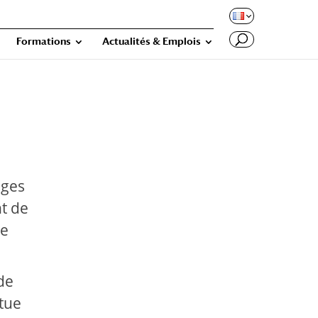
Formations
Actualités & Emplois
nges
nt de
re
de
itue