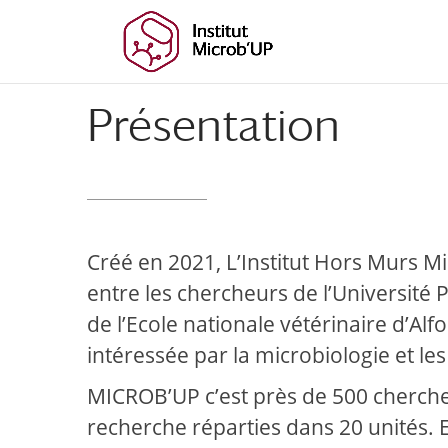
Aller
Aller
au
à
contenu
la
principal
navigation
Présentation
Créé en 2021, L’Institut Hors Murs M
entre les chercheurs de l’Université P
de l’Ecole nationale vétérinaire d’Al
intéressée par la microbiologie et le
MICROB’UP c’est près de 500 cherche
recherche réparties dans 20 unités. E