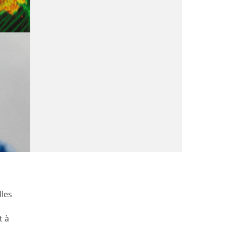
lles
t à