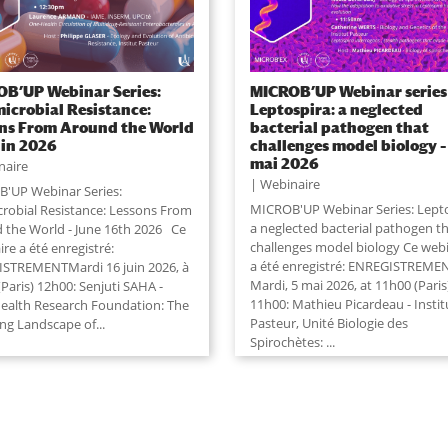
B’UP Webinar Series:
MICROB’UP Webinar series 
icrobial Resistance:
Leptospira: a neglected
ns From Around the World
bacterial pathogen that
juin 2026
challenges model biology –
mai 2026
naire
Webinaire
'UP Webinar Series:
MICROB'UP Webinar Series: Lepto
crobial Resistance: Lessons From
a neglected bacterial pathogen t
 the World - June 16th 2026 Ce
challenges model biology Ce web
re a été enregistré:
a été enregistré: ENREGISTREME
STREMENTMardi 16 juin 2026, à
Mardi, 5 mai 2026, at 11h00 (Paris
Paris) 12h00: Senjuti SAHA -
11h00: Mathieu Picardeau - Instit
Health Research Foundation: The
Pasteur, Unité Biologie des
ng Landscape of...
Spirochètes:
...