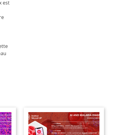
x est
re
ette
eau