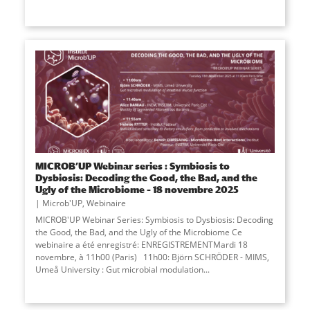
MICROB’UP Webinar series : Symbiosis to
Dysbiosis: Decoding the Good, the Bad, and the
Ugly of the Microbiome – 18 novembre 2025
Microb'UP
,
Webinaire
MICROB'UP Webinar Series: Symbiosis to Dysbiosis: Decoding
the Good, the Bad, and the Ugly of the Microbiome Ce
webinaire a été enregistré: ENREGISTREMENTMardi 18
novembre, à 11h00 (Paris) 11h00: Björn SCHRÖDER - MIMS,
Umeå University : Gut microbial modulation...