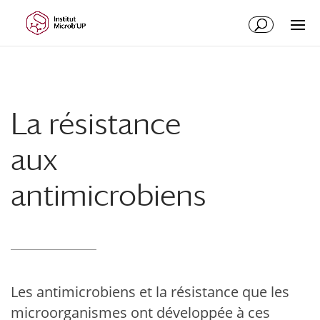
Aller
Aller
au
à
contenu
la
principal
navigation
La résistance
aux
antimicrobiens
Les antimicrobiens et la résistance que les
microorganismes ont développée à ces